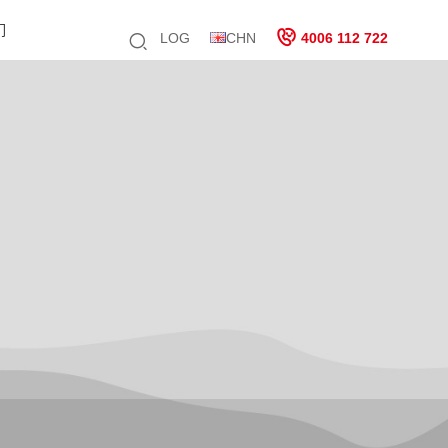
们
LOG
CHN
4006 112 722