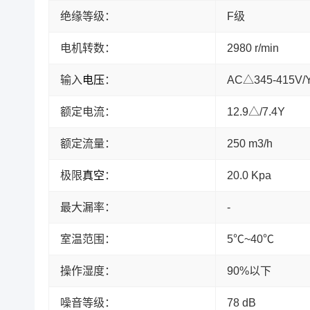
绝缘等级：
F级
电机转数：
2980 r/min
输入
电压
：
AC△345-415V/
额定电流：
12.9△/7.4Y
额定流量：
250 m3/h
极限
真空
：
20.0 Kpa
最大漏率：
-
室温范围：
5℃~40℃
操作湿度：
90%以下
噪音等级：
78 dB