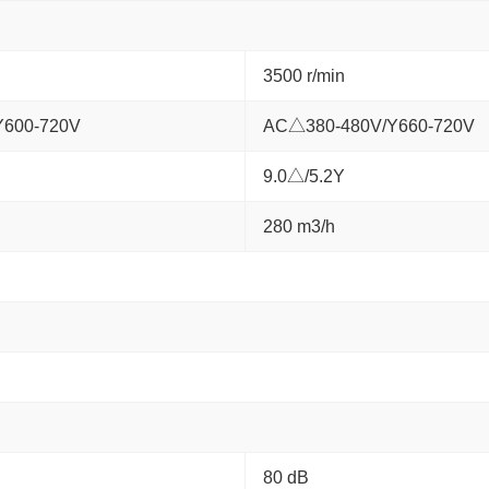
3500 r/min
Y600-720V
AC△380-480V/Y660-720V
9.0△/5.2Y
280 m3/h
80 dB