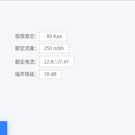
极限真空：
- 80 Kpa
额定流量：
250 m3/h
额定电流：
12.9△/7.4Y
噪声等级：
78 dB