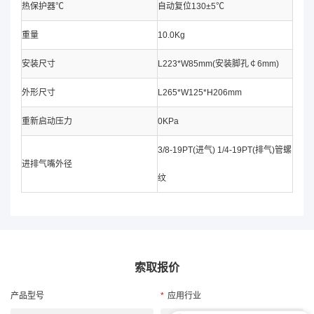
热保护器℃
自动复位130±5℃
重量
10.0Kg
安装尺寸
L223*W85mm(安装脚孔￠6mm)
外形尺寸
L265*W125*H206mm
重新启动压力
0KPa
3/8-19PT(进气) 1/4-19PT(排气)管螺
进排气嘴外径
纹
索取报价
产品型号
*
应用行业