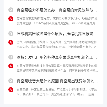
从进气口吸入，然后通过离心力将气体分子排出泵体，从而达到
排气的目的。干式真空泵的优点包括......
真空泵吸力不足怎么办，真空泵的常见故障与修理
旋片式真空泵简称“旋片泵”。它的型号有以下几种：RH系列单级
旋片真空泵、2RH-C系列双级旋片真空泵、2RH-D系列旋片真空
泵。该泵适合抽除干燥或含有少量可凝性蒸汽的气体，不适合抽
含氧过高、爆炸性、腐......
压缩机高压故障是什么原因，压缩机高压报警原因和解决办法
空气压缩机常见的故障1、失电故障：空气压缩机动力电源/控制
电源失电。这时候需要去检查动力电源、控制电源是否有电。2、
马达温度过高：如果马达启动过于频繁、负载过重，马达冷却不
够充分，电机本身或轴承有问题......
图解：发电厂用的各种真空泵或真空机组的工作原理
东莞市莱诺机电科技有限公司是真空泵和鼓风机领域最专业的供
应商,是真空泵研发制造的高新技术企业，拥有着10多年技术研发
经验，为客户提供最完善的真空解决方案。欢迎来电：4006-
112-722。...
真空泵噪音大是什么原因 真空泵出现异响怎么处理
真空泵是一种常见的工业设备，广泛应用于半导体制造、化学反
应、食品加工、真空冷冻、真空热处理等行业。然而，一些用户
反映真空泵噪音大，甚至出现异响，影响生产和使用效果。本文
将从噪音和异响两个方面探讨真空泵......