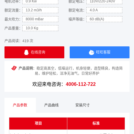
0.9 Kw
110V/220-240V
电机功率：
额定电压：
13.2 m3/h
4.0 A
额定流量：
额定电流：
8000 mBar
60 dB(A)
最大吹力：
噪声等级：
10.0 Kg
产品重量：
产品阅读：
419 次
在线咨询
旺旺客服
产品说明
：稳定高真空，低噪运行，机身轻便，造型精良，构造简
易，维护轻松，洁净无油气，日常好养护
欢迎来电咨询：
4006-112-722
产品参数
产品曲线
安装尺寸
项目
标准