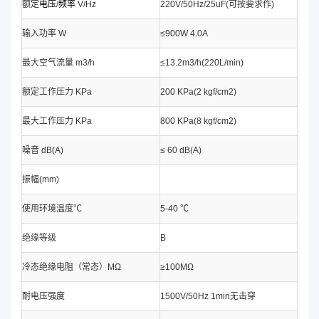
额定
电压
/
频率
V/Hz
220V/50Hz/25uF(可按要求作)
输入功率 W
≤900W 4.0A
最大空气流量 m3/h
≤13.2m3/h(220L/min)
额定工作压力 KPa
200 KPa(2 kgf/cm2)
最大工作压力 KPa
800 KPa(8 kgf/cm2)
噪音 dB(A)
≤ 60 dB(A)
振幅(mm)
使用环境温度℃
5-40 ℃
绝缘等级
B
冷态绝缘电阻（常态）MΩ
≥100MΩ
耐电压强度
1500V/50Hz 1min无击穿