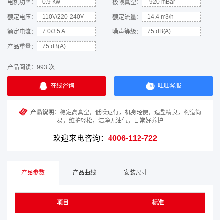
0.9 Kw
-920 mBar
电机功率：
极限真空：
110V/220-240V
14.4 m3/h
额定电压：
额定流量：
7.0/3.5 A
75 dB(A)
额定电流：
噪声等级：
75 dB(A)
产品重量：
产品阅读：
993 次
在线咨询
旺旺客服
产品说明
：稳定高真空，低噪运行，机身轻便，造型精良，构造简
易，维护轻松，洁净无油气，日常好养护
欢迎来电咨询：
4006-112-722
产品参数
产品曲线
安装尺寸
项目
标准