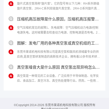
旋片式真空泵简称“旋片泵”。它的型号有以下几种：RH系列单级
旋片真空泵、2RH-C系列双级旋片真空泵、2RH-D系列旋片真空
泵。该泵适合抽除干燥或含有少量可凝性蒸汽的气体，不适合抽
含氧过高、爆炸性、腐......
压缩机高压故障是什么原因，压缩机高压报警原因和解决办法
空气压缩机常见的故障1、失电故障：空气压缩机动力电源/控制
电源失电。这时候需要去检查动力电源、控制电源是否有电。2、
马达温度过高：如果马达启动过于频繁、负载过重，马达冷却不
够充分，电机本身或轴承有问题......
图解：发电厂用的各种真空泵或真空机组的工作原理
东莞市莱诺机电科技有限公司是真空泵和鼓风机领域最专业的供
应商,是真空泵研发制造的高新技术企业，拥有着10多年技术研发
经验，为客户提供最完善的真空解决方案。欢迎来电：4006-
112-722。...
真空泵噪音大是什么原因 真空泵出现异响怎么处理
真空泵是一种常见的工业设备，广泛应用于半导体制造、化学反
应、食品加工、真空冷冻、真空热处理等行业。然而，一些用户
反映真空泵噪音大，甚至出现异响，影响生产和使用效果。本文
将从噪音和异响两个方面探讨真空泵......
©Copyright 2014-2026 东莞市莱诺机电科技有限公司 版权所有