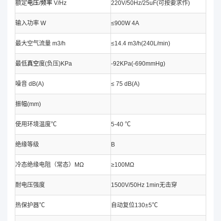
额定
电压
/
频率
V/Hz
220V/50Hz/25uF(可按要求作)
输入功率 W
≤900W 4A
最大空气流量 m3/h
≤14.4 m3/h(240L/min)
最低
真空
度(负压)KPa
-92KPa(-690mmHg)
噪音 dB(A)
≤ 75 dB(A)
振幅(mm)
使用环境温度℃
5-40 ℃
绝缘等级
B
冷态绝缘电阻（常态）MΩ
≥100MΩ
耐电压强度
1500V/50Hz 1min无击穿
热保护器℃
自动复位130±5℃