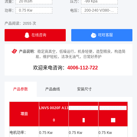
20 m3/h
-99 Kpa
流量：
压力：
0.75 Kw
200-240 V/380-450 V
功率：
电压：
产品阅读：
2055 次
在线咨询
旺旺客服
产品说明
：稳定高真空，低噪运行，机身轻便，造型精良，构造简
易，维护轻松，洁净无油气，日常好养护
欢迎来电咨询：
4006-112-722
产品参数
产品曲线
安装尺寸
LNVS 0020F A13
LNVS 0020F H15
LNVS 0020F H1
项目
0
0
60
电机功率：
0.75 Kw
0.75 Kw
0.75 Kw