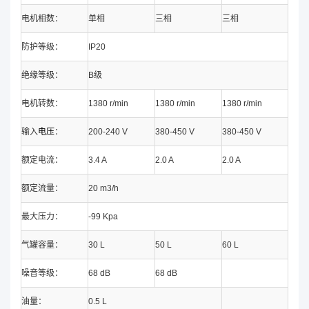
电机相数：
单相
三相
三相
防护等级：
IP20
绝缘等级：
B级
电机转数：
1380 r/min
1380 r/min
1380 r/min
输入
电压
：
200-240 V
380-450 V
380-450 V
额定电流：
3.4 A
2.0 A
2.0 A
额定流量：
20 m3/h
最大压力：
-99 Kpa
气罐容量：
30 L
50 L
60 L
噪音等级：
68 dB
68 dB
油量：
0.5 L