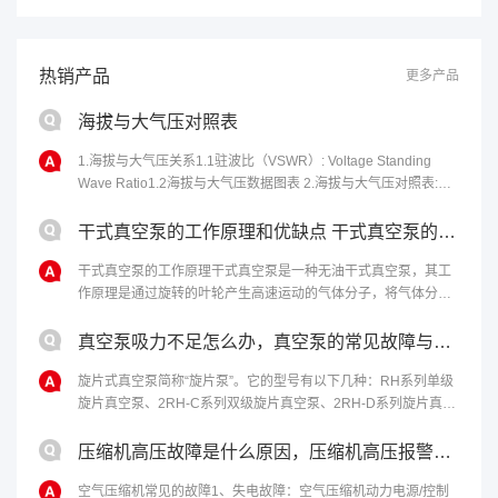
热销产品
更多产品
海拔与大气压对照表
1.海拔与大气压关系1.1驻波比（VSWR）: Voltage Standing
Wave Ratio1.2海拔与大气压数据图表 2.海拔与大气压对照表:海
拔高度(m)气压(kPa)海拔高度(m)气压......
干式真空泵的工作原理和优缺点 干式真空泵的性能特点
干式真空泵的工作原理干式真空泵是一种无油干式真空泵，其工
作原理是通过旋转的叶轮产生高速运动的气体分子，将气体分子
从进气口吸入，然后通过离心力将气体分子排出泵体，从而达到
排气的目的。干式真空泵的优点包括......
真空泵吸力不足怎么办，真空泵的常见故障与修理
旋片式真空泵简称“旋片泵”。它的型号有以下几种：RH系列单级
旋片真空泵、2RH-C系列双级旋片真空泵、2RH-D系列旋片真空
泵。该泵适合抽除干燥或含有少量可凝性蒸汽的气体，不适合抽
含氧过高、爆炸性、腐......
压缩机高压故障是什么原因，压缩机高压报警原因和解决办法
空气压缩机常见的故障1、失电故障：空气压缩机动力电源/控制