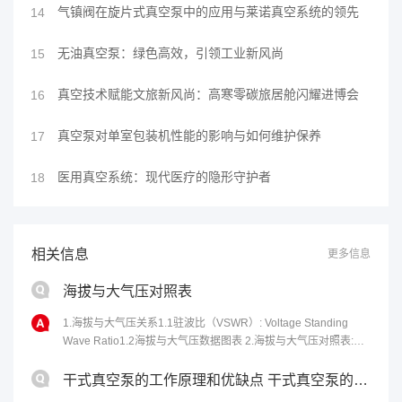
气镇阀在旋片式真空泵中的应用与莱诺真空系统的领先
14
无油真空泵：绿色高效，引领工业新风尚
15
真空技术赋能文旅新风尚：高寒零碳旅居舱闪耀进博会
16
真空泵对单室包装机性能的影响与如何维护保养
17
医用真空系统：现代医疗的隐形守护者
18
相关信息
更多信息
海拔与大气压对照表
1.海拔与大气压关系1.1驻波比（VSWR）: Voltage Standing
Wave Ratio1.2海拔与大气压数据图表 2.海拔与大气压对照表:海
拔高度(m)气压(kPa)海拔高度(m)气压
(kPa)0101.3410054.9210010...
干式真空泵的工作原理和优缺点 干式真空泵的性能特点