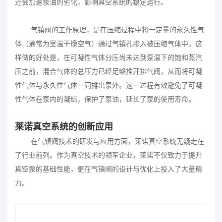
还会加速泵油的劣化，影响真空系统的稳定运行。
气镇阀的工作原理，是在压缩过程中将一定量的永久性气
体（通常为室温干燥空气）通过气镇孔掺入被压缩气体中。这
样做的好处是，在可凝性气体分压尚未达到泵温下的饱和蒸汽
压之前，混合气体的总压力已经足够推开排气阀，从而将可凝
性气体与永久性气体一同排出泵外。这一过程有效避免了可凝
性气体在泵内的凝结，保护了泵油，延长了泵的使用寿命。
莱诺真空系统的创新应用
在气镇阀技术的研发与应用方面，莱诺真空系统无疑走在
了行业前列。作为
真空技术
的领军企业，莱诺不仅致力于提升
真空泵的基础性能，更在气镇阀的设计与优化上投入了大量精
力。