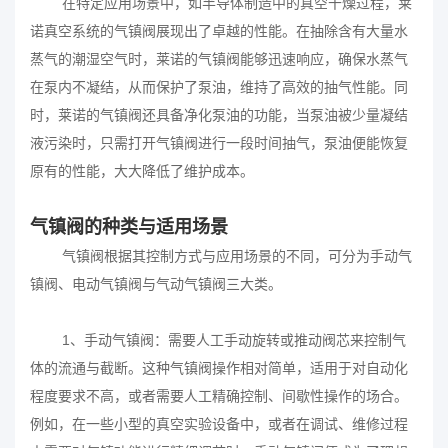
在特定应用场景中，如半导体制造中的真空干燥过程，莱
诺真空系统的气镇阀展现出了卓越的性能。在抽除含有大量水
蒸气的潮湿空气时，莱诺的气镇阀能够迅速响应，确保水蒸气
在泵内不凝结，从而保护了泵油，维持了高效的抽气性能。同
时，莱诺的气镇阀还具备净化泵油的功能，当泵油被少量凝结
液污染时，只需打开气镇阀进行一段时间抽气，泵油便能恢复
原有的性能，大大降低了维护成本。
气镇阀的种类与适用场景
气镇阀根据其控制方式与应用场景的不同，可分为手动气
镇阀、电动气镇阀与气动气镇阀三大类。
1、手动气镇阀：需要人工手动旋转或推动阀芯来控制气
体的流通与截断。这种气镇阀操作相对简单，适用于对自动化
程度要求不高，或者需要人工精确控制、间歇性操作的场合。
例如，在一些小型的真空实验设备中，或者在调试、维修过程