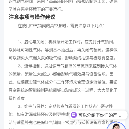
的气动气镇阀，采用了高品质的材料与精密的制造工艺，确保
了其在恶劣环境下的可靠运行。
注意事项与操作建议
在使用带气镇阀的真空泵时，需要注意以下几点：
1、启动与关闭：机械泵开始工作时，应先打开气镇阀，
以排除可凝性气体。等到基本抽出后，再关闭气镇阀。这样做
可以避免大气漏入泵的吸气端，影响泵的抽速与极限真空度。
2、流量控制：通过调节气镇阀的节流阀来控制掺入气体
的流量。流量过大或过小都会影响气镇效果与设备性能。因
此，应根据实际气体成分与工作环境来合理设定流量值。莱诺
真空系统的智能控制系统能够自动完成这一过程，大大简化了
操作难度。
3、维护与保养：定期检查气镇阀的工作状态与密封性
能。如有泄漏或损坏应及时更换或维修。同时，保持泵油的清
可以介绍下你们的产品么？
洁与适量补充也是保证气镇阀正常运行与延长设备寿命的重要