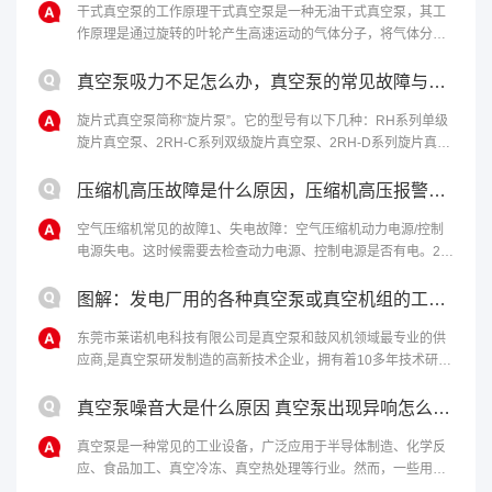
干式真空泵的工作原理干式真空泵是一种无油干式真空泵，其工
作原理是通过旋转的叶轮产生高速运动的气体分子，将气体分子
从进气口吸入，然后通过离心力将气体分子排出泵体，从而达到
排气的目的。干式真空泵的优点包括无油设计，不会产生污染
真空泵吸力不足怎么办，真空泵的常见故障与修理
物，适用于高纯度、无菌和化学反应等应用场合。无润滑油，不
旋片式真空泵简称“旋片泵”。它的型号有以下几种：RH系列单级
需要维护和更换油润滑系统，减少维护成本和维......
旋片真空泵、2RH-C系列双级旋片真空泵、2RH-D系列旋片真空
泵。该泵适合抽除干燥或含有少量可凝性蒸汽的气体，不适合抽
含氧过高、爆炸性、腐蚀性、对真空泵油起化学作用和含有大量
压缩机高压故障是什么原因，压缩机高压报警原因和解决办法
固体颗粒的气体。在真空系统里面，旋片泵可以单独使用，也可
空气压缩机常见的故障1、失电故障：空气压缩机动力电源/控制
以作为增压泵、扩散泵、罗茨泵......
电源失电。这时候需要去检查动力电源、控制电源是否有电。2、
马达温度过高：如果马达启动过于频繁、负载过重，马达冷却不
够充分，电机本身或轴承有问题，传感器等。这时应该限制马达
图解：发电厂用的各种真空泵或真空机组的工作原理
启动次数，降低加载设定压力。3、压缩机温度过高：空气压缩机
东莞市莱诺机电科技有限公司是真空泵和鼓风机领域最专业的供
出口的油气混合气温度到120℃。你......
应商,是真空泵研发制造的高新技术企业，拥有着10多年技术研发
经验，为客户提供最完善的真空解决方案。欢迎来电：4006-
112-722。...
真空泵噪音大是什么原因 真空泵出现异响怎么处理
真空泵是一种常见的工业设备，广泛应用于半导体制造、化学反
应、食品加工、真空冷冻、真空热处理等行业。然而，一些用户
反映真空泵噪音大，甚至出现异响，影响生产和使用效果。本文