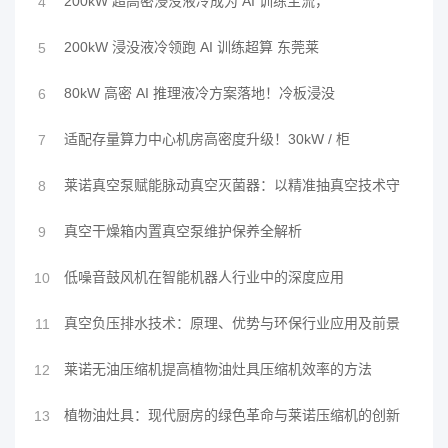
200kW 超高密浸没液冷成为 AI 训练主流，
4
200kW 浸没液冷领跑 AI 训练超算 东莞莱
5
80kW 高密 AI 推理液冷方案落地！冷板浸没
6
适配存量算力中心机房高密度升级！30kW / 柜
7
莱诺真空泵赋能脉动真空灭菌器：以精准抽真空技术守
8
真空干燥箱内置真空泵维护保养全解析
9
低噪音鼓风机在智能机器人行业中的深度应用
10
真空负压排水技术：原理、优势与环保行业应用及前景
11
莱诺无油压缩机提高植物油灶具压缩机效率的方法
12
植物油灶具：现代厨房的绿色革命与莱诺压缩机的创新
13