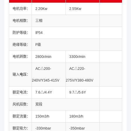
电机功率：
2.20Kw
2.55Kw
电机相数：
三相
防护等级：
IP54
绝缘等级：
F级
电机转数：
2800r/min
3300r/min
AC△200-
AC△220-
输入
电压
：
240V/Y345-415V
275V/Y380-480V
额定电流：
7.6△/4.4Y
9.7△/5.6Y
风机段数：
双段
额定流量：
150m3/h
180m3/h
额定吸力：
-330mbar
-350mbar