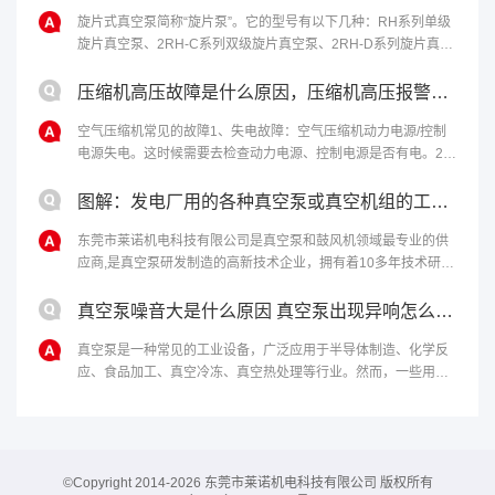
旋片式真空泵简称“旋片泵”。它的型号有以下几种：RH系列单级
旋片真空泵、2RH-C系列双级旋片真空泵、2RH-D系列旋片真空
泵。该泵适合抽除干燥或含有少量可凝性蒸汽的气体，不适合抽
含氧过高、爆炸性、腐......
压缩机高压故障是什么原因，压缩机高压报警原因和解决办法
空气压缩机常见的故障1、失电故障：空气压缩机动力电源/控制
电源失电。这时候需要去检查动力电源、控制电源是否有电。2、
马达温度过高：如果马达启动过于频繁、负载过重，马达冷却不
够充分，电机本身或轴承有问题......
图解：发电厂用的各种真空泵或真空机组的工作原理
东莞市莱诺机电科技有限公司是真空泵和鼓风机领域最专业的供
应商,是真空泵研发制造的高新技术企业，拥有着10多年技术研发
经验，为客户提供最完善的真空解决方案。欢迎来电：4006-
112-722。...
真空泵噪音大是什么原因 真空泵出现异响怎么处理
真空泵是一种常见的工业设备，广泛应用于半导体制造、化学反
应、食品加工、真空冷冻、真空热处理等行业。然而，一些用户
反映真空泵噪音大，甚至出现异响，影响生产和使用效果。本文
将从噪音和异响两个方面探讨真空泵......
©Copyright 2014-2026 东莞市莱诺机电科技有限公司 版权所有