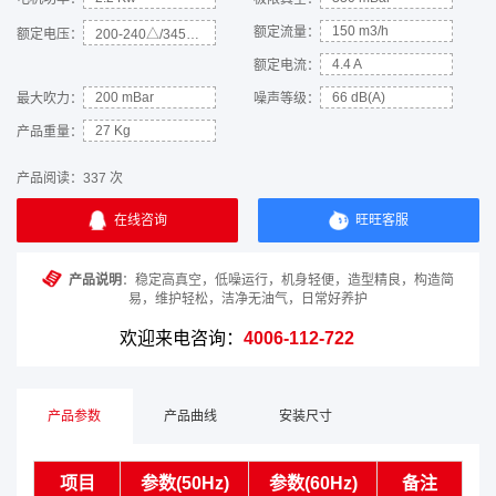
150 m3/h
额定流量：
额定电压：
200-240△/345-415Y
4.4 A
额定电流：
200 mBar
66 dB(A)
最大吹力：
噪声等级：
27 Kg
产品重量：
产品阅读：
337 次
在线咨询
旺旺客服
产品说明
：稳定高真空，低噪运行，机身轻便，造型精良，构造简
易，维护轻松，洁净无油气，日常好养护
欢迎来电咨询：
4006-112-722
产品参数
产品曲线
安装尺寸
项目
参数(50Hz)
参数(60Hz)
备注