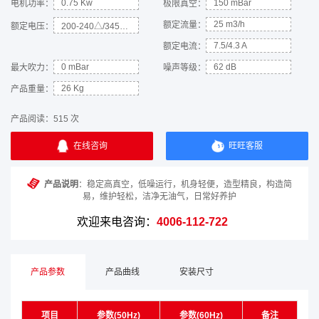
0.75 Kw
150 mBar
电机功率：
极限真空：
25 m3/h
额定流量：
额定电压：
200-240△/345-415Y
7.5/4.3 A
额定电流：
0 mBar
62 dB
最大吹力：
噪声等级：
26 Kg
产品重量：
产品阅读：
515 次
在线咨询
旺旺客服
产品说明
：稳定高真空，低噪运行，机身轻便，造型精良，构造简
易，维护轻松，洁净无油气，日常好养护
欢迎来电咨询：
4006-112-722
产品参数
产品曲线
安装尺寸
项目
参数(50Hz)
参数(60Hz)
备注