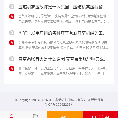
泵。该泵适合抽除干燥或含有少量可凝性蒸汽的气体，不适合抽
含氧过高、爆炸性、腐......
压缩机高压故障是什么原因，压缩机高压报警原因和解决办法
空气压缩机常见的故障1、失电故障：空气压缩机动力电源/控制
电源失电。这时候需要去检查动力电源、控制电源是否有电。2、
马达温度过高：如果马达启动过于频繁、负载过重，马达冷却不
够充分，电机本身或轴承有问题......
图解：发电厂用的各种真空泵或真空机组的工作原理
东莞市莱诺机电科技有限公司是真空泵和鼓风机领域最专业的供
应商,是真空泵研发制造的高新技术企业，拥有着10多年技术研发
经验，为客户提供最完善的真空解决方案。欢迎来电：4006-
112-722。...
真空泵噪音大是什么原因 真空泵出现异响怎么处理
真空泵是一种常见的工业设备，广泛应用于半导体制造、化学反
应、食品加工、真空冷冻、真空热处理等行业。然而，一些用户
反映真空泵噪音大，甚至出现异响，影响生产和使用效果。本文
将从噪音和异响两个方面探讨真空泵......
©Copyright 2014-2026 东莞市莱诺机电科技有限公司 版权所有
粤ICP备15092293号
询价
电话咨询