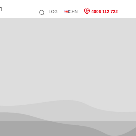
们
LOG
CHN
4006 112 722