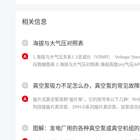
相关信息
海拔与大气压对照表
1.海拔与大气压关系1.1驻波比（VSWR）: Voltage Stand
压数据图表 2.海拔与大气压对照表:海拔高度(m)气压(kP
(kPa)0101.3410054.9210010...
真空泵吸力不足怎么办，真空泵的常见故障
旋片式真空泵简称“旋片泵”。它的型号有以下几种：RH
列双级旋片真空泵、2RH-D系列旋片真空泵。该泵适
气体，不适合抽含氧过高、爆炸性、腐蚀性、对真空泵
的气体。在真空系统里面，旋片泵可以单独使用，也可
图解：发电厂用的各种真空泵或真空机组的
泵......