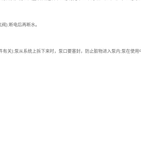
阀);断电后再断水。
件有关);泵从系统上拆下来时，泵口要塞封，防止脏物进入泵内;泵在使用