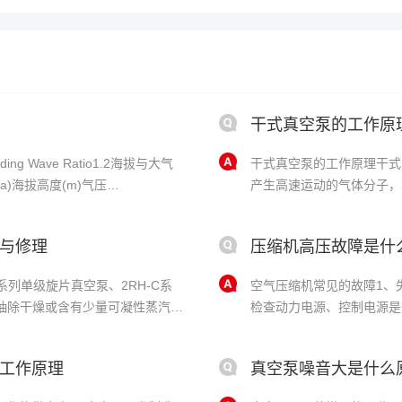
干式真空泵的工作原
ing Wave Ratio1.2海拔与大气
干式真空泵的工作原理干式
a)海拔高度(m)气压
产生高速运动的气体分子，
体，从而达到排气的目的。
纯度、无菌和化学反应等应
与修理
压缩机高压故障是什
成本和维......
系列单级旋片真空泵、2RH-C系
空气压缩机常见的故障1、
合抽除干燥或含有少量可凝性蒸汽的
检查动力电源、控制电源是
油起化学作用和含有大量固体颗粒
重，马达冷却不够充分，电
以作为增压泵、扩散泵、罗茨
数，降低加载设定压力。3
工作原理
真空泵噪音大是什么
120℃。你......