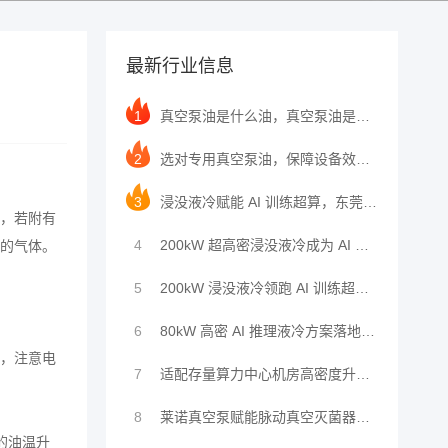
最新行业信息
1
真空泵油是什么油，真空泵油是油封式机械真空泵专用
2
选对专用真空泵油，保障设备效能｜莱诺旋片真空泵分
3
浸没液冷赋能 AI 训练超算，东莞莱诺真空泵规范
，若附有
4
200kW 超高密浸没液冷成为 AI 训练主流，
的气体。
5
200kW 浸没液冷领跑 AI 训练超算 东莞莱
6
80kW 高密 AI 推理液冷方案落地！冷板浸没
，注意电
7
适配存量算力中心机房高密度升级！30kW / 柜
8
莱诺真空泵赋能脉动真空灭菌器：以精准抽真空技术守
的油温升