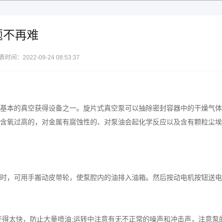
题不再难
表时间：2022-09-24 08:53:37
基本的真空获得设备之一。
旋片式真空泵
可以抽除密封容器中的干燥气体
含氧过高的，对金属有腐蚀性的、对泵油会起化学反应以及含有颗粒尘埃
时，可用手搬动皮带轮，使泵腔内的油排入油箱。然后按动电机按钮送电
开得太快，防止大量喷油;运转中注意有无不正常的噪声和冲击声，注意泵