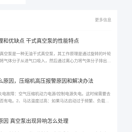
更多信息
理和优缺点 干式真空泵的性能特点
真空泵是一种无油干式真空泵，其工作原理是通过旋转的叶轮
将气体分子从进气口吸入，然后通过离心力将气体分子排出泵
干式真空泵的优点包括无油设计，不会产生污染物，适用于高
用场合。无润滑油，不需要维护和更换油润滑系统，减少维护
么原因，压缩机高压报警原因和解决办法
失电故障：空气压缩机动力电源/控制电源失电。这时候需要去
否有电。2、马达温度过高：如果马达启动过于频繁、负载过
机本身或轴承有问题，传感器等。这时应该限制马达启动次
、压缩机温度过高：空气压缩机出口的油气混合气温度到
原因 真空泵出现异响怎么处理