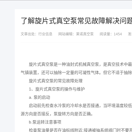
了解旋片式真空泵常见故障解决问
文章出处：行业信息
网站编辑：莱诺真空泵
阅读量：
1454
发
旋片式
真空泵
是一种油封式机械
真空
泵，是
真空技术
中最
气镇装置，还可以抽除一定量的可凝性气体。但它不适于抽除
旋片式真空泵的常见故障处理
1、旋片式真空泵的操作与维护
a. 泵的启动
启动前先检查水冷泵的冷却水是否接通，当环境温度较低
源方向是否接反，泵旋转方向是否正确。
b.泵运转注意事项
检查泵油量是否在油标线附近;接通被抽系统阀门时不要