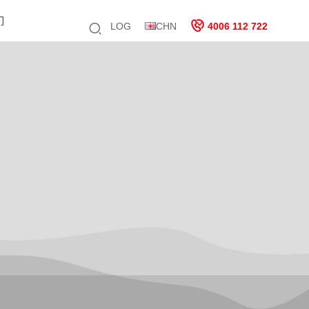
们
LOG
CHN
4006 112 722