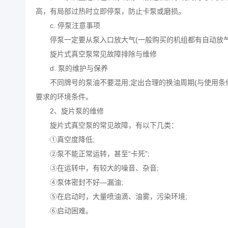
高，有局部过热时立即停泵，防止卡泵或磨损。
c. 停泵注意事项
停泵一定要从泵入口放大气(一般购买的机组都有自动放气
旋片式真空泵常见故障排除与维修
d. 泵的维护与保养
不同牌号的泵油不要混用;定出合理的换油周期(与使用条
要求的环境条件。
2、
旋片泵
的维修
旋片式真空泵的常见故障，有以下几类：
①真空度降低;
②泵不能正常运转，甚至“卡死”;
③在运转中，有较大的噪音、杂音;
④泵体密封不好—漏油;
⑤在启动时，大量喷油滴、油雾，污染环境;
⑥启动困难。