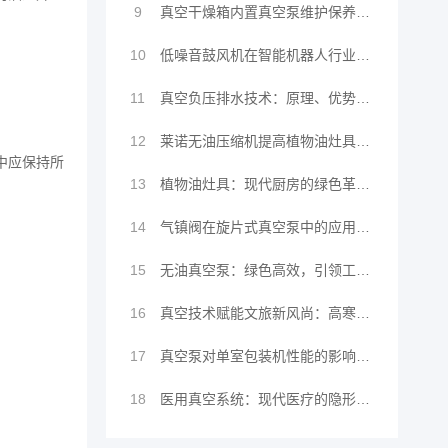
9
真空干燥箱内置真空泵维护保养全解析
10
低噪音鼓风机在智能机器人行业中的深度应用
11
真空负压排水技术：原理、优势与环保行业应用及前景
12
莱诺无油压缩机提高植物油灶具压缩机效率的方法
中应保持所
13
植物油灶具：现代厨房的绿色革命与莱诺压缩机的创新
14
气镇阀在旋片式真空泵中的应用与莱诺真空系统的领先
15
无油真空泵：绿色高效，引领工业新风尚
16
真空技术赋能文旅新风尚：高寒零碳旅居舱闪耀进博会
17
真空泵对单室包装机性能的影响与如何维护保养
18
医用真空系统：现代医疗的隐形守护者