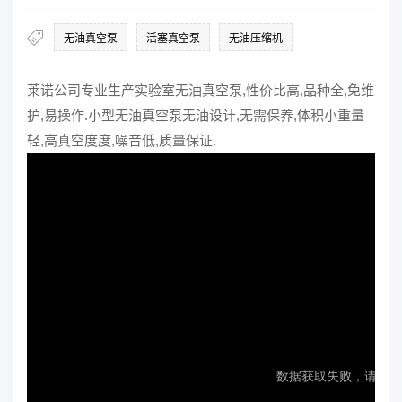
无油真空泵
活塞真空泵
无油压缩机
莱诺公司专业生产实验室
无油真空泵
,性价比高,品种全,免维
护,易操作.小型
无油真空泵
无油设计,无需保养,体积小重量
轻,高
真空
度度,噪音低,质量保证.