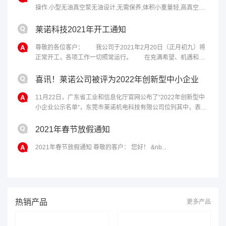
操作.小型无油真空泵无油设计,无需保养,体积小重量轻,高真空度
度,噪音低,质量保证....
莱诺科技2021年开工通知
尊敬的各位客户： 我公司于2021年2月20日（正月初九）将
正常开工，各项工作一切照常运行。 在充满希望、机遇和挑
战的2021年，愿东莞市莱诺机电科技有限公司能为您带来更优质
的服务！感谢各位客户对我公司的支持及信任！ 祝各位在新
喜讯！莱诺公司被评为2022年创新型中小企业
的一年里生意兴隆...
11月22日，广东省工业和信息化厅官网公布了“2022年创新型中
小企业公示名单”，东莞市莱诺机电科技有限公司位列其中，表明
公司已成功通过认定。创新型中小企业具有较高专业化水平、较
强创新能力和发展潜力，是优质中小企业的基础力量。莱诺此次
2021年春节放假通知
成功入选对提升企业品牌形象、增强产品核心竞争力具有重大意
2021年春节放假通知 尊敬的客户： 您好！ &nb...
义。 ......
热销产品
更多产品