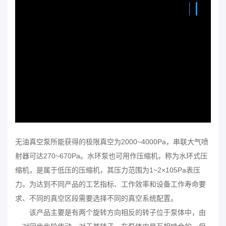
无油
真空泵
所能获得的极限真空为2000~4000Pa，串联大气喷
射器可达270~670Pa。水环泵也可用作
压缩机
，称为水环式压
缩机，是属于低压的压缩机，其压力范围为1~2×105Pa表压
力。为达到不同产品的工艺指标、工作效率和设备工作寿命要
求、不同的真空区段需要选择不同的
真空系统
配置。
该产品主要是有两个旋转方向相反的转子位于泵体中，由