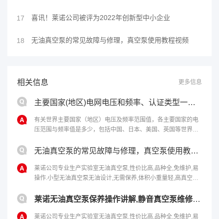
喜讯！莱诺公司被评为2022年创新型中小企业
17
无油真空泵的常见故障与修理，真空泵使用教程视频
18
相关信息
更多信息
主要国家(地区)电网电压和频率、认证类型一览表
有关世界主要国家（地区）电压及频率范围值，各主要国家的电
压范围与频率值是多少，包括中国、日本、美国、英国等世界强
国及其它小国家的电压与频率值。世界主要国家（地区）电压及
频率范围值国 家 电 压 / 频 率 大溪地(Tahiti) 127V/60Hz 中国
无油真空泵的常见故障与修理，真空泵使用教程视频
(China) 220V/50Hz 巴布亚新几内亚(Papua N......
莱诺公司专业生产实验室无油真空泵,性价比高,品种全,免维护,易
操作.小型无油真空泵无油设计,无需保养,体积小重量轻,高真空度
度,噪音低,质量保证.无油真空泵所能获得的极限真空为
2000~4000Pa，串联大气喷射器可达270~670Pa。水环泵也可
莱诺无油真空泵保养操作讲解,静音真空泵维修视频
用作压缩机，称为水环式压缩机，是属于低压的压缩机，其压力
莱诺公司专业生产实验室无油真空泵,性价比高,品种全,免维护,易
范围为1~210......