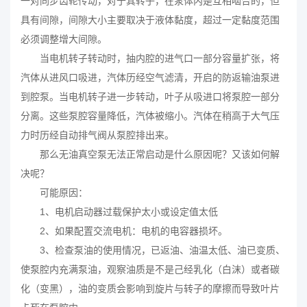
一对同步齿轮传动，对于其转子，在泵体内是互相啮合的，但
具有间隙，间隙大小主要取决于液体黏度，超过一定黏度范围
必须调整增大间隙。
当电机转子转动时，抽内腔的进气口一部分容量扩张，将
汽体从进风口吸进，汽体历经空气滤清，开启的防返输油泵进
到腔泵。当电机转子进一步转动，叶子从吸进口将泵腔一部分
分离。这些泵腔容量降低，汽体被缩小。汽体在稍高于
大气压
力时历经自动排气阀从泵腔排出来。
那么无油真空泵无法正常启动是什么原因呢？又该如何解
决呢？
可能原因：
1、电机启动器过载保护太小或设定值太低
2、如果配置交流电机：电机的电容器损坏。
3、检查泵油的使用情况，已返油、油温太低、油已变质、
使泵腔内充满泵油，观察油质是不是己经乳化（白沫）或者碳
化（变黑），油的变质会影响到旋片与转子的摩擦而导致叶片